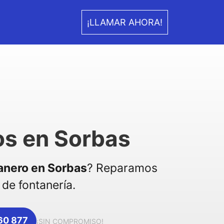
¡LLAMAR AHORA!
os en Sorbas
anero en Sorbas
? Reparamos
de fontanería.
360 877
¡SIN COMPROMISO!