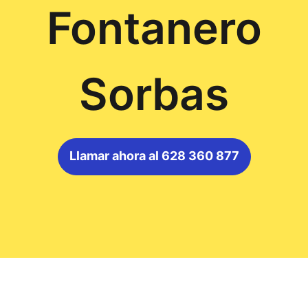
Fontanero
Sorbas
Llamar ahora al 628 360 877